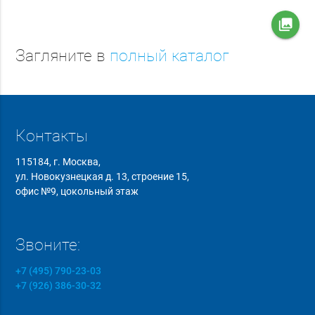
collections
Загляните в
полный каталог
Контакты
115184, г. Москва,
ул. Новокузнецкая д. 13, строение 15,
офис №9, цокольный этаж
Звоните:
+7 (495) 790-23-03
+7 (926) 386-30-32