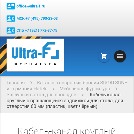
contact_mail
office@ultra-f.ru
contact_phone
МСК +7 (495) 790-23-03
contact_phone
СПБ +7 (921) 772-37-75
menu
shopping_cart
Главная
Каталог товаров из Японии SUGATSUNE
и Германия Hafele
Мебельная фурнитура
Заглушки в стол для проводов
Кабель-канал
круглый с вращающейся задвижкой для стола, для
отверстия 60 мм (пластик, цвет чёрный)
Кабель-канал круглый