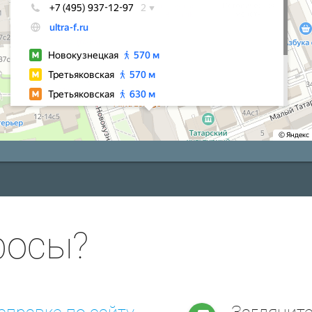
росы?