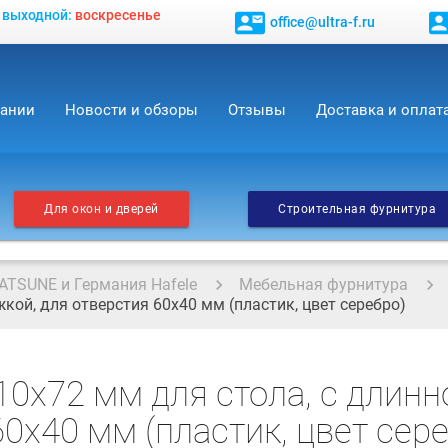
, выходной:
воскресенье
contact_mail
contact_
office@ultra-f.ru
пании
Новости и обзоры
Отзывы
Доставка и оплат
Для окон и дверей
Строительная фурнитура
ATSUNE и Германия Hafele
Мебельная фурнитура
кой, для отверстия 60х40 мм (пластик, цвет серебро)
10х72 мм для стола, с длинн
0х40 мм (пластик, цвет сер