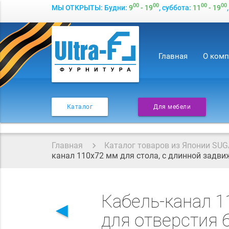
00
00
00
00
МЫ ОТКРЫТЫ: Будни:
9
- 19
, суббота:
11
- 19
Главная
О ком
Каталог
Для мебели
Главная
Каталог товаров из Японии SUG
канал 110х72 мм для стола, с длинной задвиж
Кабель-канал 1
◄
для отверстия 6