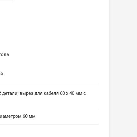
тола
ый
 детали; вырез для кабеля 60 х 40 мм с
диаметром 60 мм