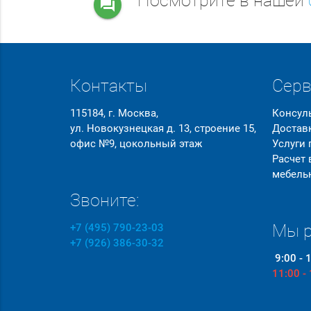
Посмотрите в нашей
question_answer
Контакты
Сер
115184, г. Москва,
Консул
ул. Новокузнецкая д. 13, строение 15,
Достав
офис №9, цокольный этаж
Услуги
Расчет
мебель
Звоните:
Мы р
+7 (495) 790-23-03
+7 (926) 386-30-32
9:00 - 
11:00 -