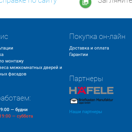
справке по сайту
Заглянит
collections
вис
Покупка он-лайн
ьтации
Доставка и оплата
ка
Гарантии
 по монтажу
 веса межкомнатных дверей и
ных фасадов
Партнеры
аботаем:
19:00 — будни
Наши партнеры
 19:00 — суббота