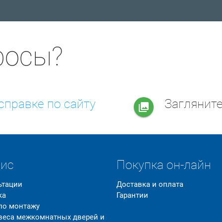
росы?
справке по сайту
Заглянит
collections
вис
Покупка он-лайн
ьтации
Доставка и оплата
ка
Гарантии
 по монтажу
 веса межкомнатных дверей и