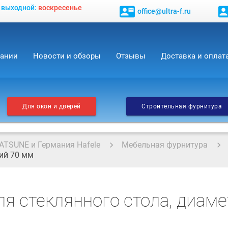
, выходной:
воскресенье
contact_mail
contact_
office@ultra-f.ru
пании
Новости и обзоры
Отзывы
Доставка и оплат
Для окон и дверей
Строительная фурнитура
ATSUNE и Германия Hafele
Мебельная фурнитура
ий 70 мм
ля стеклянного стола, диам