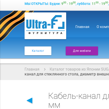
00
00
00
00
МЫ ОТКРЫТЫ: Будни:
9
- 19
, суббота:
11
- 19
Главная
О ком
Каталог
Для мебели
Главная
Каталог товаров из Японии SUG
канал для стеклянного стола, диаметр внешн
Кабель-канал д
◄
мм