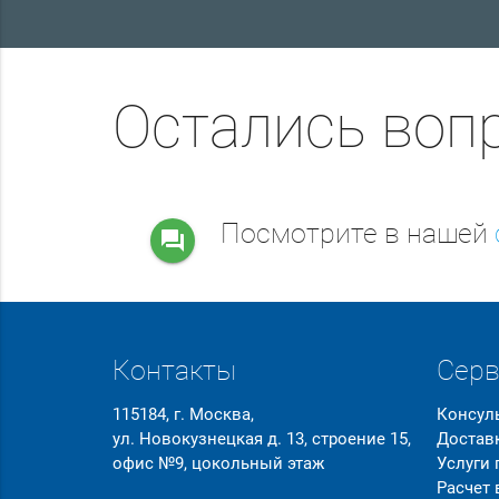
Остались воп
Посмотрите в нашей
question_answer
Контакты
Сер
115184, г. Москва,
Консул
ул. Новокузнецкая д. 13, строение 15,
Достав
офис №9, цокольный этаж
Услуги
Расчет