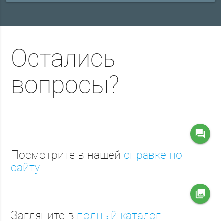
Остались
вопросы?
question_answer
Посмотрите в нашей
справке по
сайту
collections
Загляните в
полный каталог