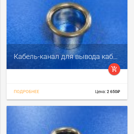
Кабель-канал для вывода кабеля через отверстие диаметром 20 мм (латунь никелированная)
add_shopping_cart
ПОДРОБНЕЕ
Цена:
2 650₽