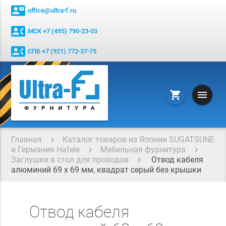
contact_mail
office@ultra-f.ru
contact_phone
МСК +7 (495) 790-23-03
contact_phone
СПБ +7 (921) 772-37-75
menu
shopping_cart
Главная
Каталог товаров из Японии SUGATSUNE
и Германия Hafele
Мебельная фурнитура
Заглушки в стол для проводов
Отвод кабеля
алюминий 69 х 69 мм, квадрат серый без крышки
Отвод кабеля