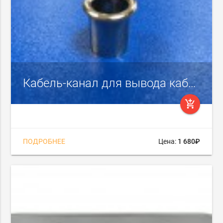
Кабель-канал для вывода кабеля через отверстие диаметром 12 мм (латунь никелированная)
add_shopping_cart
ПОДРОБНЕЕ
Цена:
1 680₽