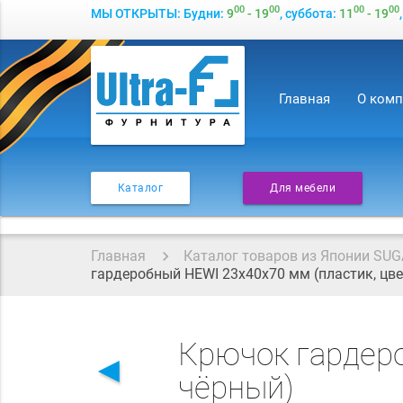
00
00
00
00
МЫ ОТКРЫТЫ: Будни:
9
- 19
, суббота:
11
- 19
Главная
О ком
Каталог
Для мебели
Главная
Каталог товаров из Японии SUG
гардеробный HEWI 23x40x70 мм (пластик, цве
Крючок гардеро
◄
чёрный)