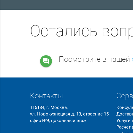
Остались воп
Посмотрите в нашей
question_answer
Контакты
Сер
115184, г. Москва,
Консул
ул. Новокузнецкая д. 13, строение 15,
Достав
офис №9, цокольный этаж
Услуги
Расчет