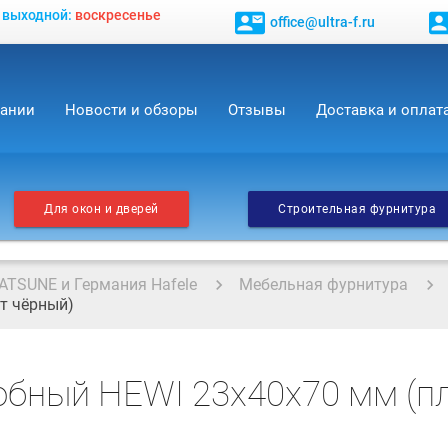
, выходной:
воскресенье
contact_mail
contact_
office@ultra-f.ru
пании
Новости и обзоры
Отзывы
Доставка и оплат
Для окон и дверей
Строительная фурнитура
ATSUNE и Германия Hafele
Мебельная фурнитура
т чёрный)
бный HEWI 23x40x70 мм (пл