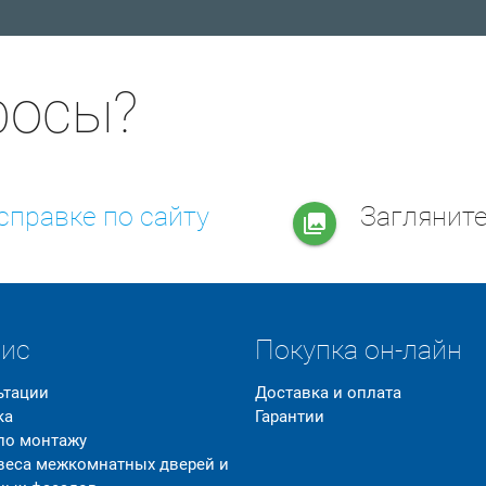
росы?
справке по сайту
Заглянит
collections
вис
Покупка он-лайн
ьтации
Доставка и оплата
ка
Гарантии
 по монтажу
 веса межкомнатных дверей и