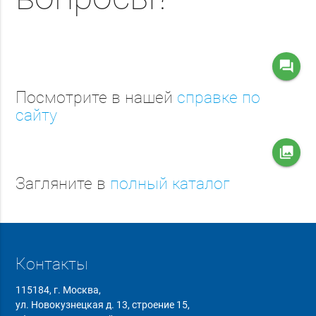
question_answer
Посмотрите в нашей
справке по
сайту
collections
Загляните в
полный каталог
Контакты
115184, г. Москва,
ул. Новокузнецкая д. 13, строение 15,