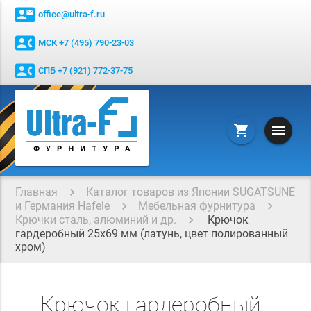
contact_mail
office@ultra-f.ru
contact_phone
МСК +7 (495) 790-23-03
contact_phone
СПБ +7 (921) 772-37-75
menu
shopping_cart
Главная
Каталог товаров из Японии SUGATSUNE
и Германия Hafele
Мебельная фурнитура
Крючки сталь, алюминий и др.
Крючок
гардеробный 25х69 мм (латунь, цвет полированный
хром)
Крючок гардеробный