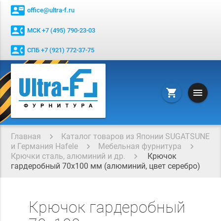
contact_mail
office@ultra-f.ru
contact_phone
МСК +7 (495) 790-23-03
contact_phone
СПБ +7 (921) 772-37-75
menu
shopping_cart
Главная
Каталог товаров из Японии SUGATSUNE
и Германия Hafele
Мебельная фурнитура
Крючки сталь, алюминий и др.
Крючок
гардеробный 70x100 мм (алюминий, цвет серебро)
Крючок гардеробный