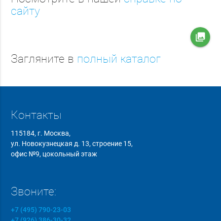
сайту
collections
Загляните в
полный каталог
Контакты
115184, г. Москва,
ул. Новокузнецкая д. 13, строение 15,
офис №9, цокольный этаж
Звоните:
+7 (495) 790-23-03
+7 (926) 386-30-32