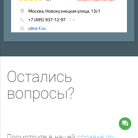
Остались
вопросы?
question_answer
Посмотрите в нашей
справке по