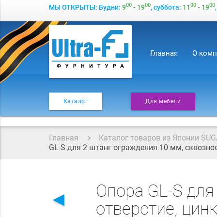
00
00
00
00
МЫ ОТКРЫТЫ: Будни:
9
- 19
, суббота:
11
- 19
Главная
О ком
Каталог
Для мебели
Главная
Каталог товаров из Японии SUG
GL-S для 2 штанг ограждения 10 мм, сквозно
Опора GL-S для
◄
отверстие, цин