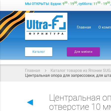
00
00
00
00
МЫ ОТКРЫТЫ: Будни:
9
- 19
, суббота:
11
- 19
Главная
О ком
Каталог
Для мебели
Главная
Каталог товаров из Японии SUG
Центральная опора для запрессовки, для шта
Центральная оп
◄
отверстие 10 м