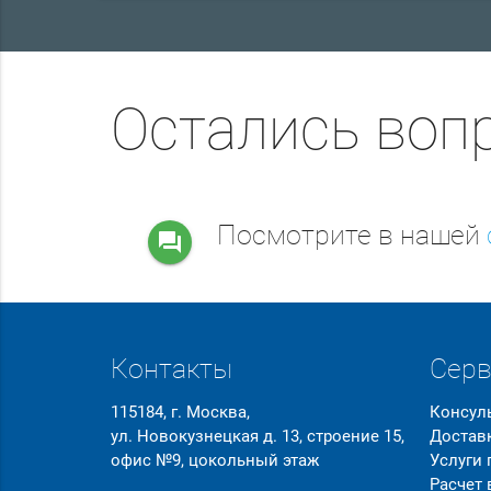
Остались воп
Посмотрите в нашей
question_answer
Контакты
Сер
115184, г. Москва,
Консул
ул. Новокузнецкая д. 13, строение 15,
Достав
офис №9, цокольный этаж
Услуги
Расчет