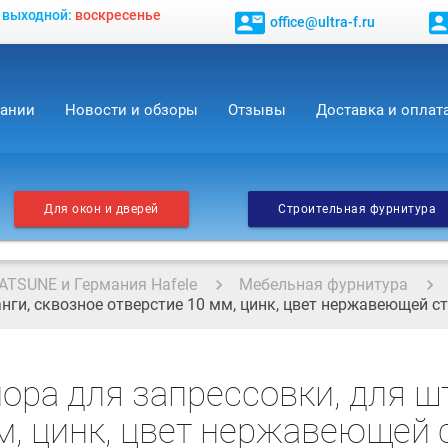
, выходной:
воскресенье
contact_mail
contact_
office@ultra-f.ru
пании
Новости и обзоры
Отзывы
Доставка и оплат
Для окон и дверей
Строительная фурнитура
ATSUNE и Германия Hafele
Мебельная фурнитура
нги, сквозное отверстие 10 мм, цинк, цвет нержавеющей с
ора для запрессовки, для ш
м, цинк, цвет нержавеющей 