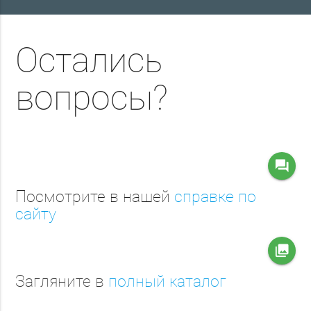
Остались
вопросы?
question_answer
Посмотрите в нашей
справке по
сайту
collections
Загляните в
полный каталог