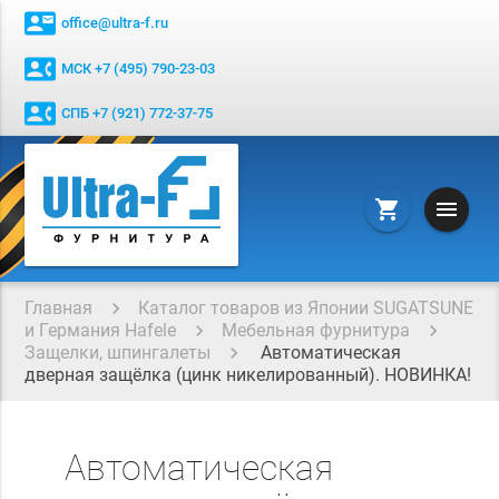
contact_mail
office@ultra-f.ru
contact_phone
МСК +7 (495) 790-23-03
contact_phone
СПБ +7 (921) 772-37-75
menu
shopping_cart
Главная
Каталог товаров из Японии SUGATSUNE
и Германия Hafele
Мебельная фурнитура
Защелки, шпингалеты
Автоматическая
дверная защёлка (цинк никелированный). НОВИНКА!
Автоматическая