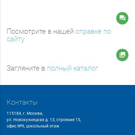
question_answer
Посмотрите в нашей
справке по
сайту
collections
Загляните в
полный каталог
Контакты
115184, г. Москва,
ул. Новокузнецкая д. 13, строение 15,
офис №9, цокольный этаж