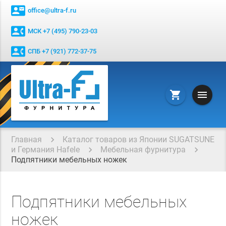
contact_mail
office@ultra-f.ru
contact_phone
МСК +7 (495) 790-23-03
contact_phone
СПБ +7 (921) 772-37-75
menu
shopping_cart
Главная
Каталог товаров из Японии SUGATSUNE
и Германия Hafele
Мебельная фурнитура
Подпятники мебельных ножек
Подпятники мебельных
ножек