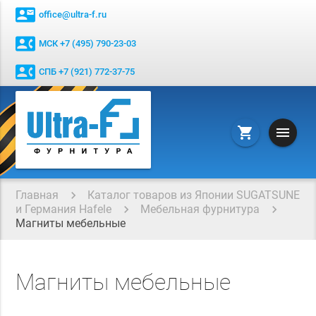
contact_mail
office@ultra-f.ru
contact_phone
МСК +7 (495) 790-23-03
contact_phone
СПБ +7 (921) 772-37-75
menu
shopping_cart
Главная
Каталог товаров из Японии SUGATSUNE
и Германия Hafele
Мебельная фурнитура
Магниты мебельные
Магниты мебельные