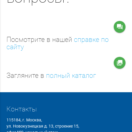
question_answer
Посмотрите в нашей
справке по
сайту
collections
Загляните в
полный каталог
Контакты
115184, г. Москва,
ул. Новокузнецкая д. 13, строение 15,