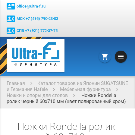
contact_mail
office@ultra-f.ru
contact_phone
МСК +7 (495) 790-23-03
contact_phone
СПБ +7 (921) 772-37-75
menu
shopping_cart
Главная
Каталог товаров из Японии SUGATSUNE
и Германия Hafele
Мебельная фурнитура
Ножки и опоры для столов
Ножки Rondella
ролик черный 60х710 мм (цвет полированный хром)
Ножки Rondella ролик