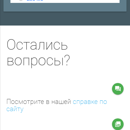
Остались
вопросы?
question_answer
Посмотрите в нашей
справке по
сайту
collections