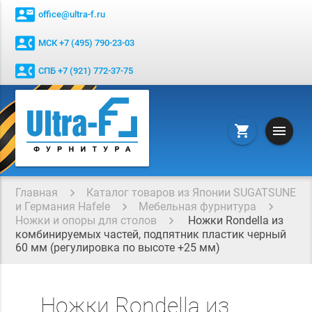
contact_mail
office@ultra-f.ru
contact_phone
МСК +7 (495) 790-23-03
contact_phone
СПБ +7 (921) 772-37-75
menu
shopping_cart
Главная
Каталог товаров из Японии SUGATSUNE
и Германия Hafele
Мебельная фурнитура
Ножки и опоры для столов
Ножки Rondella из
комбинируемых частей, подпятник пластик черный
60 мм (регулировка по высоте +25 мм)
Ножки Rondella из