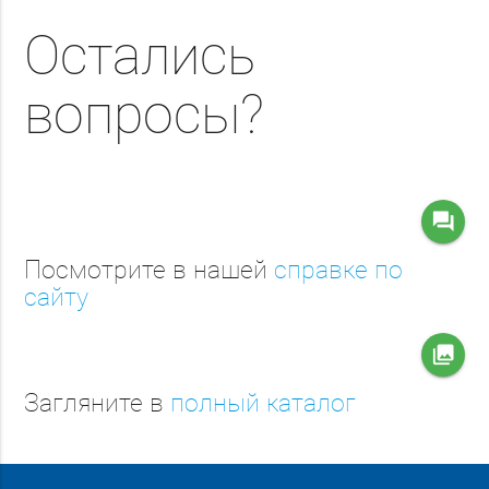
Остались
вопросы?
question_answer
Посмотрите в нашей
справке по
сайту
collections
Загляните в
полный каталог