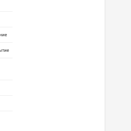
ние
ытие