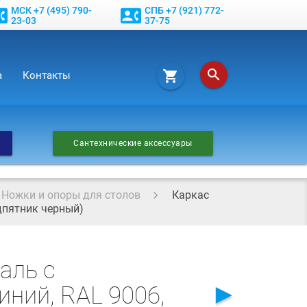
МСК +7 (495) 790-
СПБ +7 (921) 772-
phone
contact_phone
23-03
37-75
search
shopping_cart
а
Контакты
Сантехнические аксессуары
Ножки и опоры для столов
Каркас
дпятник черный)
аль с
►
ний, RAL 9006,