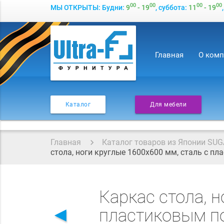
00
00
00
00
МЫ ОТКРЫТЫ: Будни:
9
- 19
, суббота:
11
- 19
Главная
О ком
Каталог
Для мебели
Главная
Каталог товаров из Японии SUG
стола, ноги круглые 1600х600 мм, сталь с п
Каркас стола, н
◄
пластиковым по