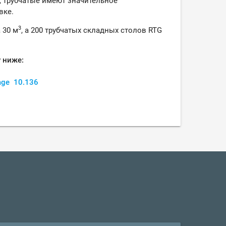
 трубчатые имеют значительное
вке.
3
 30 м
, а 200 трубчатых складных столов RTG
у ниже:
Page
10.136