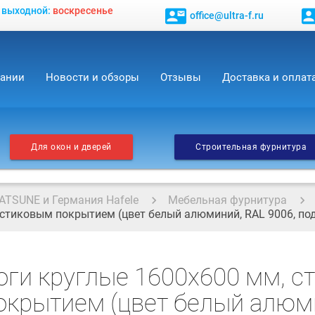
, выходной:
воскресенье
contact_mail
contact_
office@ultra-f.ru
пании
Новости и обзоры
Отзывы
Доставка и оплат
Для окон и дверей
Строительная фурнитура
ATSUNE и Германия Hafele
Мебельная фурнитура
ластиковым покрытием (цвет белый алюминий, RAL 9006, по
оги круглые 1600х600 мм, ст
крытием (цвет белый алюми