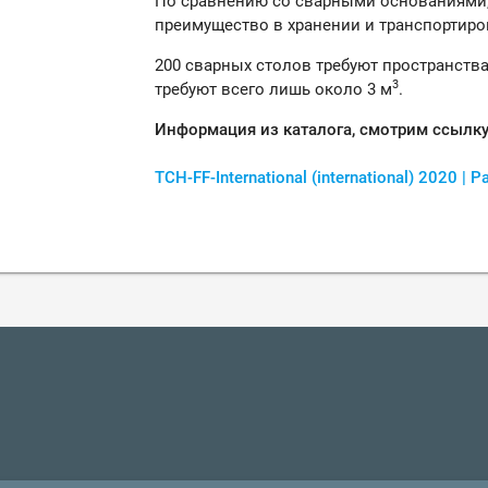
По сравнению со сварными основаниями,
преимущество в хранении и транспортиро
200 сварных столов требуют пространства
3
требуют всего лишь около 3 м
.
Информация из каталога, смотрим ссылк
TCH-FF-International
(international)
2020
| 