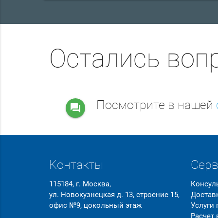
Остались воп
Посмотрите в нашей
question_answer
Контакты
Сер
115184, г. Москва,
Консул
ул. Новокузнецкая д. 13, строение 15,
Достав
офис №9, цокольный этаж
Услуги
Расчет