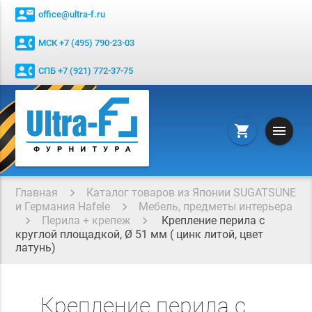
contact_mail
office@ultra-f.ru
contact_phone
МСК +7 (495) 790-23-03
contact_phone
СПБ +7 (921) 772-37-75
menu
shopping_cart
Главная
Каталог товаров из Японии SUGATSUNE
и Германия Hafele
Мебель, предметы интерьера
Перила + крепеж
Крепление перила с
круглой площадкой, Ø 51 мм ( цинк литой, цвет
латунь)
Крепление перила с