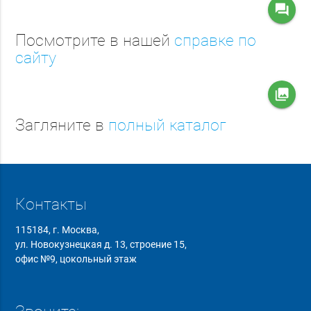
question_answer
Посмотрите в нашей
справке по
сайту
collections
Загляните в
полный каталог
Контакты
115184, г. Москва,
ул. Новокузнецкая д. 13, строение 15,
офис №9, цокольный этаж