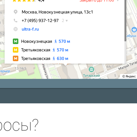
росы?