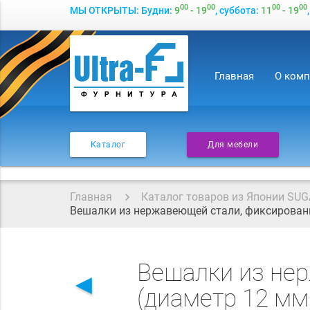
00
00
00
00
МЫ ОТКРЫТЫ: Будни:
9
- 19
, суббота:
11
- 19
Главная
О ком
Каталог
Для мебели
Главная
Каталог товаров из Японии SUG
Вешалки из нержавеющей стали, фиксирован
Вешалки из не
◄
(диаметр 12 мм