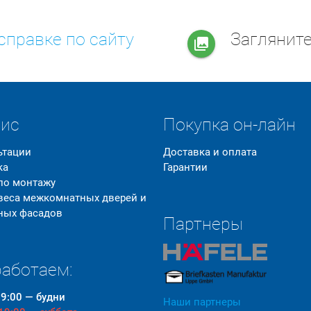
справке по сайту
Заглянит
collections
вис
Покупка он-лайн
ьтации
Доставка и оплата
ка
Гарантии
 по монтажу
 веса межкомнатных дверей и
ных фасадов
Партнеры
аботаем:
19:00 — будни
Наши партнеры