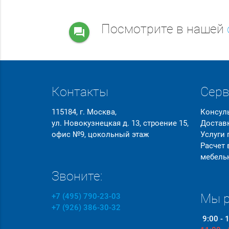
Посмотрите в нашей
question_answer
Контакты
Сер
115184, г. Москва,
Консул
ул. Новокузнецкая д. 13, строение 15,
Достав
офис №9, цокольный этаж
Услуги
Расчет
мебель
Звоните:
Мы р
+7 (495) 790-23-03
+7 (926) 386-30-32
9:00 - 