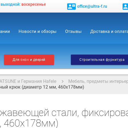
, выходной:
воскресенье
contact_mail
contact_
office@ultra-f.ru
пании
Новости и обзоры
Отзывы
Доставка и оплат
Для окон и дверей
Строительная фурнитура
ATSUNE и Германия Hafele
Мебель, предметы интерье
ный крюк (диаметр 12 мм, 460х178мм)
ржавеющей стали, фиксиров
, 460х178мм)