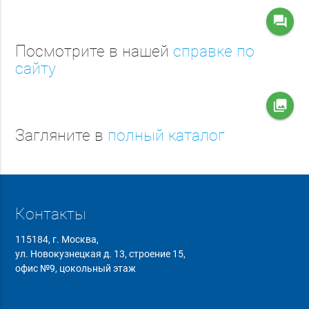
question_answer
Посмотрите в нашей
справке по
сайту
collections
Загляните в
полный каталог
Контакты
115184, г. Москва,
ул. Новокузнецкая д. 13, строение 15,
офис №9, цокольный этаж