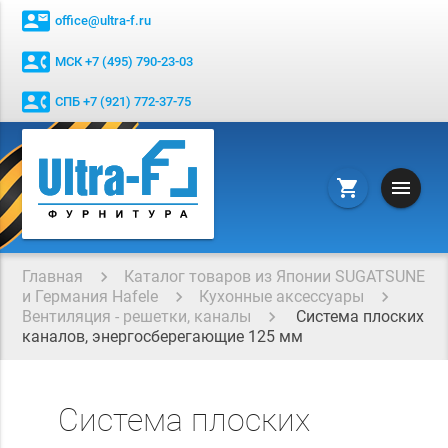
contact_mail
office@ultra-f.ru
contact_phone
МСК +7 (495) 790-23-03
contact_phone
СПБ +7 (921) 772-37-75
menu
shopping_cart
Главная
Каталог товаров из Японии SUGATSUNE
и Германия Hafele
Кухонные аксессуары
Вентиляция - решетки, каналы
Система плоских
каналов, энергосберегающие 125 мм
Система плоских