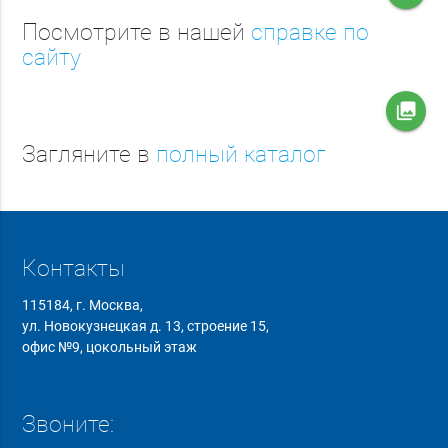
Посмотрите в нашей
справке по
сайту
collections
Загляните в
полный каталог
Контакты
115184, г. Москва,
ул. Новокузнецкая д. 13, строение 15,
офис №9, цокольный этаж
Звоните: