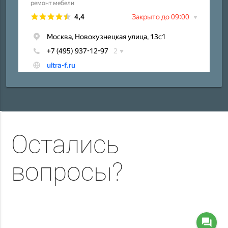
Остались
вопросы?
question_answer