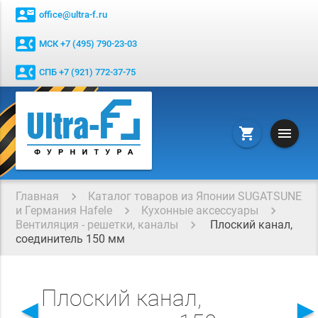
contact_mail
office@ultra-f.ru
contact_phone
МСК +7 (495) 790-23-03
contact_phone
СПБ +7 (921) 772-37-75
menu
shopping_cart
Главная
Каталог товаров из Японии SUGATSUNE
и Германия Hafele
Кухонные аксессуары
Вентиляция - решетки, каналы
Плоский канал,
соединитель 150 мм
Плоский канал,
◄