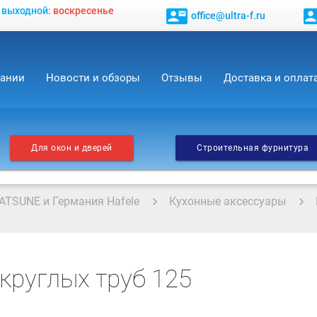
, выходной:
воскресенье
contact_mail
contact_
office@ultra-f.ru
пании
Новости и обзоры
Отзывы
Доставка и оплат
Для окон и дверей
Строительная фурнитура
ATSUNE и Германия Hafele
Кухонные аксессуары
круглых труб 125