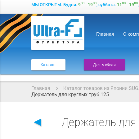
00
00
00
00
МЫ ОТКРЫТЫ: Будни:
9
- 19
, суббота:
11
- 19
Главная
О ком
Каталог
Для мебели
Главная
Каталог товаров из Японии SUG
Держатель для круглых труб 125
◄
Держатель для 