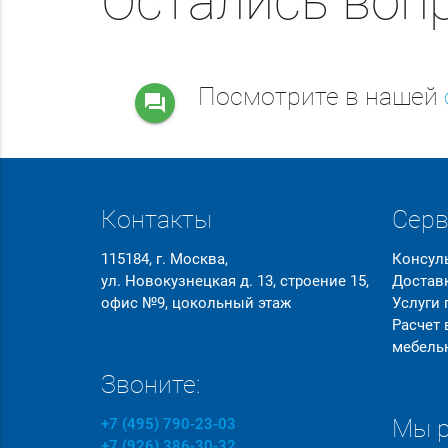
Остались воп
Посмотрите в нашей
question_answer
Контакты
Сер
115184, г. Москва,
Консул
ул. Новокузнецкая д. 13, строение 15,
Достав
офис №9, цокольный этаж
Услуги
Расчет
мебель
Звоните:
Мы р
+7 (495) 790-23-03
+7 (926) 386-30-32