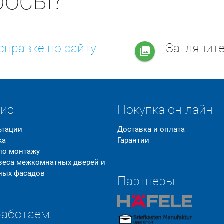
росы?
справке по сайту
Заглянит
collections
вис
Покупка он-лайн
ьтации
Доставка и оплата
ка
Гарантии
 по монтажу
 веса межкомнатных дверей и
ных фасадов
Партнеры
аботаем: