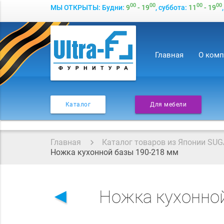
00
00
00
00
МЫ ОТКРЫТЫ: Будни:
9
- 19
, суббота:
11
- 19
Главная
О ком
Каталог
Для мебели
Главная
Каталог товаров из Японии SUG
Ножка кухонной базы 190-218 мм
◄
Ножка кухонно