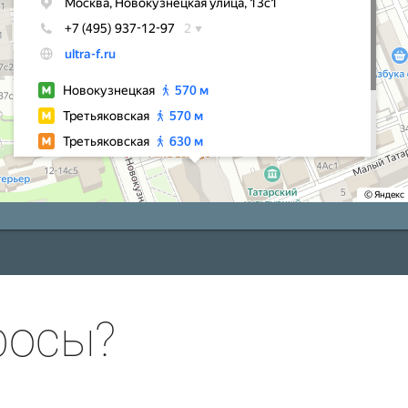
росы?