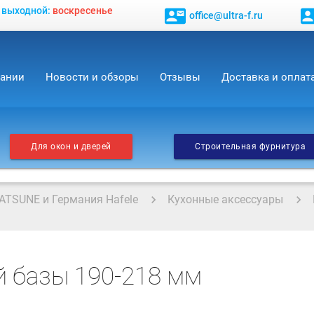
, выходной:
воскресенье
contact_mail
contact_
office@ultra-f.ru
пании
Новости и обзоры
Отзывы
Доставка и оплат
Для окон и дверей
Строительная фурнитура
ATSUNE и Германия Hafele
Кухонные аксессуары
й базы 190-218 мм