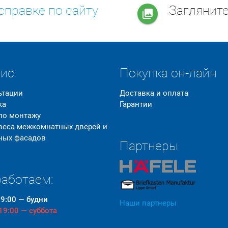
справке по сайту
Заглянит
collections
вис
Покупка он-лайн
ьтации
Доставка и оплата
ка
Гарантии
 по монтажу
 веса межкомнатных дверей и
ных фасадов
Партнеры
аботаем:
19:00 — будни
Наши партнеры
 19:00 — суббота