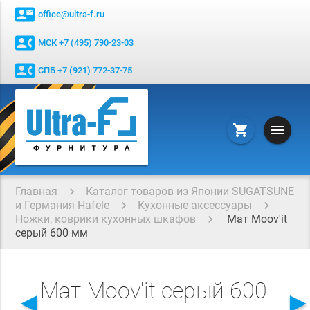
contact_mail
office@ultra-f.ru
contact_phone
МСК +7 (495) 790-23-03
contact_phone
СПБ +7 (921) 772-37-75
menu
shopping_cart
Главная
Каталог товаров из Японии SUGATSUNE
и Германия Hafele
Кухонные аксессуары
Ножки, коврики кухонных шкафов
Мат Moov'it
серый 600 мм
Мат Moov'it серый 600
◄