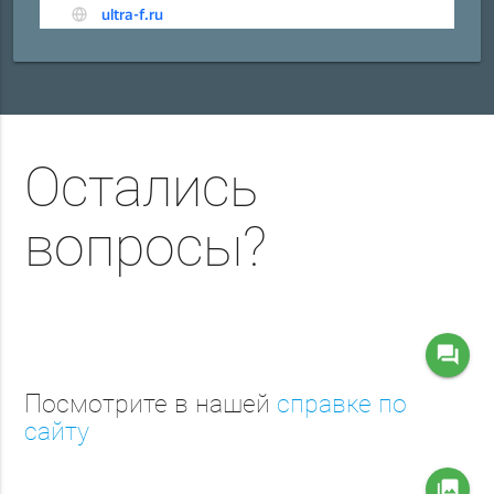
Остались
вопросы?
question_answer
Посмотрите в нашей
справке по
сайту
collections