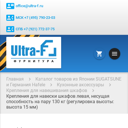
contact_mail
office@ultra-f.ru
contact_phone
МСК +7 (495) 790-23-03
contact_phone
СПБ +7 (921) 772-37-75
menu
shopping_cart
Главная
Каталог товаров из Японии SUGATSUNE
и Германия Hafele
Кухонные аксессуары
Крепления для навешивания шкафов
Крепления для навески шкафов левая, несущая
способность на пару 130 кг (регулировка высоты:
высота 15 мм)