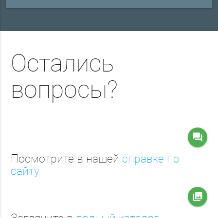
Остались
вопросы?
question_answer
Посмотрите в нашей
справке по
сайту
collections