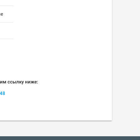
ие
рим ссылку ниже:
248