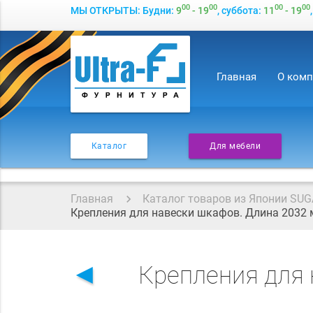
00
00
00
00
МЫ ОТКРЫТЫ: Будни:
9
- 19
, суббота:
11
- 19
Главная
О ком
Каталог
Для мебели
Главная
Каталог товаров из Японии SUG
Крепления для навески шкафов. Длина 2032
◄
Крепления для 