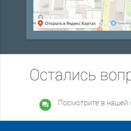
Остались воп
Посмотрите в нашей
question_answer