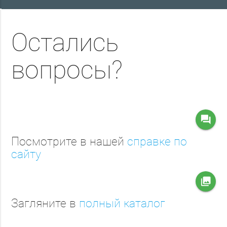
Остались
вопросы?
question_answer
Посмотрите в нашей
справке по
сайту
collections
Загляните в
полный каталог