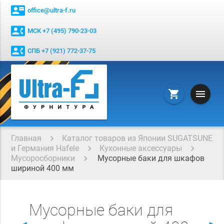
contact_mail
office@ultra-f.ru
contact_phone
МСК +7 (495) 790-23-03
contact_phone
СПБ +7 (921) 772-37-75
menu
shopping_cart
Главная
Каталог товаров из Японии SUGATSUNE
и Германия Hafele
Кухонные аксессуары
Мусоросборники
Мусорные баки для шкафов
шириной 400 мм
Мусорные баки для