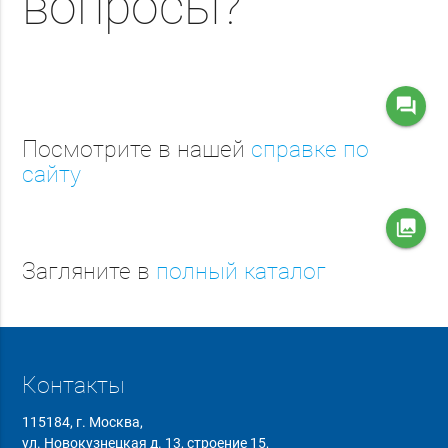
вопросы?
question_answer
Посмотрите в нашей
справке по
сайту
collections
Загляните в
полный каталог
Контакты
115184, г. Москва,
ул. Новокузнецкая д. 13, строение 15,