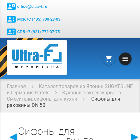
contact_mail
office@ultra-f.ru
contact_phone
МСК +7 (495) 790-23-03
contact_phone
СПБ +7 (921) 772-37-75
menu
shopping_cart
Главная
Каталог товаров из Японии SUGATSUNE
и Германия Hafele
Кухонные аксессуары
Смесители, сифоны для кухни
Сифоны для
раковины DN 50
Сифоны для
◄