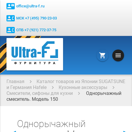
contact_mail
office@ultra-f.ru
contact_phone
МСК +7 (495) 790-23-03
contact_phone
СПБ +7 (921) 772-37-75
menu
shopping_cart
Главная
Каталог товаров из Японии SUGATSUNE
и Германия Hafele
Кухонные аксессуары
Смесители, сифоны для кухни
Однорычажный
смеситель. Модель 150
Однорычажный