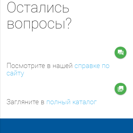
Остались
вопросы?
question_answer
Посмотрите в нашей
справке по
сайту
collections
Загляните в
полный каталог