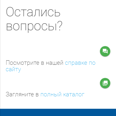
Остались
вопросы?
question_answer
Посмотрите в нашей
справке по
сайту
collections
Загляните в
полный каталог