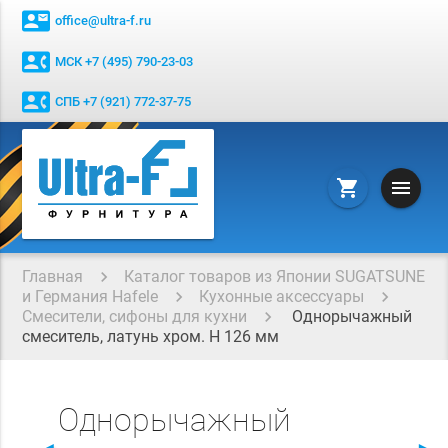
contact_mail
office@ultra-f.ru
contact_phone
МСК +7 (495) 790-23-03
contact_phone
СПБ +7 (921) 772-37-75
menu
shopping_cart
Главная
Каталог товаров из Японии SUGATSUNE
и Германия Hafele
Кухонные аксессуары
Смесители, сифоны для кухни
Однорычажный
смеситель, латунь хром. Н 126 мм
Однорычажный