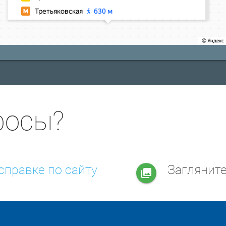
росы?
справке по сайту
Заглянит
collections