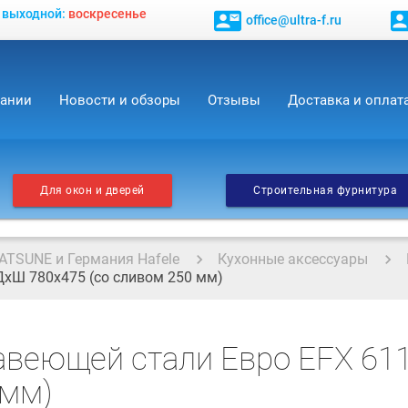
, выходной:
воскресенье
contact_mail
contact_
office@ultra-f.ru
пании
Новости и обзоры
Отзывы
Доставка и оплат
Для окон и дверей
Строительная фурнитура
ATSUNE и Германия Hafele
Кухонные аксессуары
ДхШ 780x475 (со сливом 250 мм)
авеющей стали Евро EFX 61
 мм)