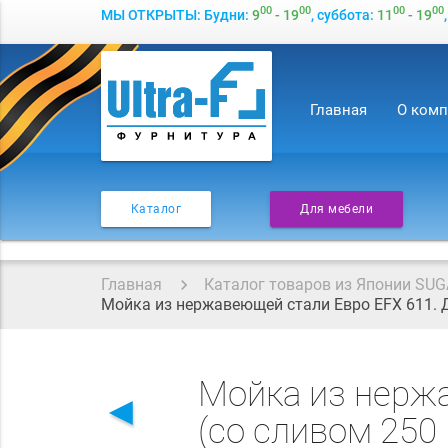
00
00
00
00
МЫ ОТКРЫТЫ: Будни:
9
- 19
, суббота:
11
- 19
Главная
О ком
Каталог
Для мебели
Главная
Каталог товаров из Японии SUG
Мойка из нержавеющей стали Евро EFX 611. 
Мойка из нерж
◄
(со сливом 250