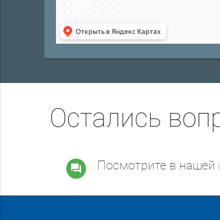
Остались воп
Посмотрите в нашей
question_answer