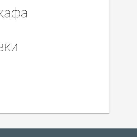
кафа
вки