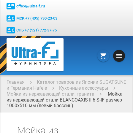
contact_mail
office@ultra-f.ru
contact_phone
МСК +7 (495) 790-23-03
contact_phone
СПБ +7 (921) 772-37-75
menu
shopping_cart
Главная
Каталог товаров из Японии SUGATSUNE
и Германия Hafele
Кухонные аксессуары
Мойки из нержавеющей стали, гранита
Мойка
из нержавеющей стали BLANCOAXIS II 6 S-IF размер
1000x510 мм (левый бассейн)
Мойка из