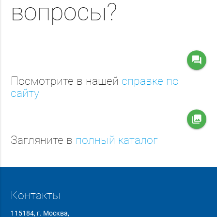
вопросы?
question_answer
Посмотрите в нашей
справке по
сайту
collections
Загляните в
полный каталог
Контакты
115184, г. Москва,