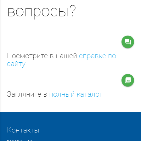
вопросы?
question_answer
Посмотрите в нашей
справке по
сайту
collections
Загляните в
полный каталог
Контакты