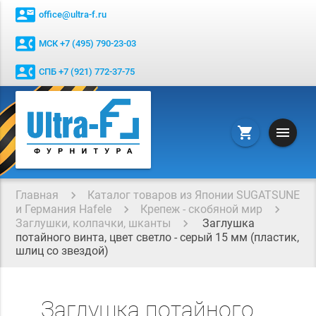
contact_mail
office@ultra-f.ru
contact_phone
МСК +7 (495) 790-23-03
contact_phone
СПБ +7 (921) 772-37-75
menu
shopping_cart
Главная
Каталог товаров из Японии SUGATSUNE
и Германия Hafele
Крепеж - скобяной мир
Заглушки, колпачки, шканты
Заглушка
потайного винта, цвет светло - серый 15 мм (пластик,
шлиц со звездой)
Заглушка потайного