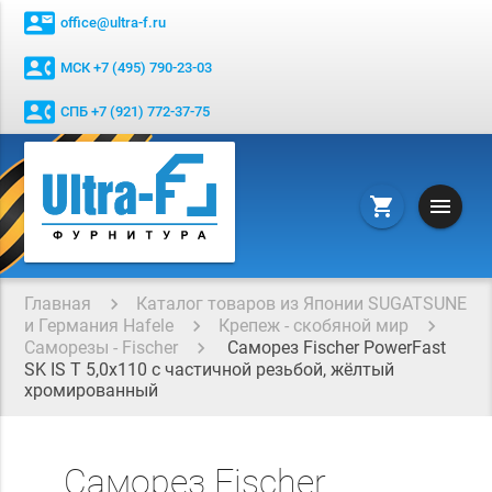
contact_mail
office@ultra-f.ru
contact_phone
МСК +7 (495) 790-23-03
contact_phone
СПБ +7 (921) 772-37-75
menu
shopping_cart
Главная
Каталог товаров из Японии SUGATSUNE
и Германия Hafele
Крепеж - скобяной мир
Саморезы - Fischer
Саморез Fischer PowerFast
SK IS T 5,0x110 с частичной резьбой, жёлтый
хромированный
Саморез Fischer