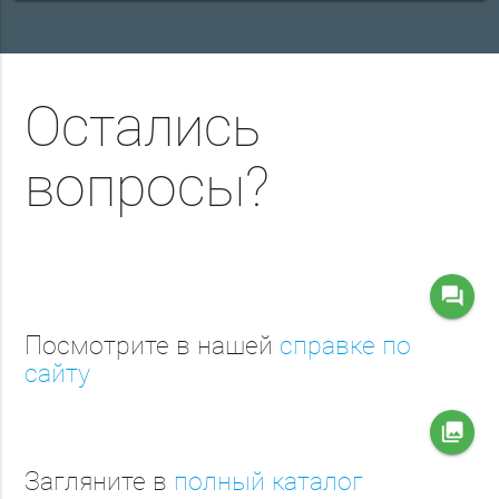
Остались
вопросы?
question_answer
Посмотрите в нашей
справке по
сайту
collections
Загляните в
полный каталог