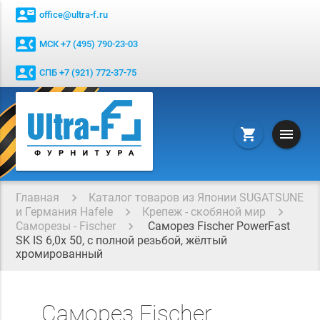
contact_mail
office@ultra-f.ru
contact_phone
МСК +7 (495) 790-23-03
contact_phone
СПБ +7 (921) 772-37-75
menu
shopping_cart
Главная
Каталог товаров из Японии SUGATSUNE
и Германия Hafele
Крепеж - скобяной мир
Саморезы - Fischer
Саморез Fischer PowerFast
SK IS 6,0x 50, с полной резьбой, жёлтый
хромированный
Саморез Fischer