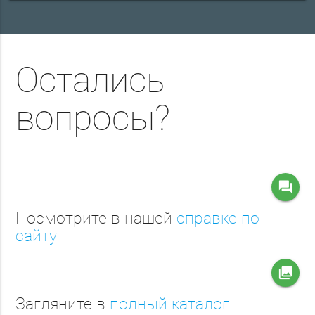
Остались
вопросы?
question_answer
Посмотрите в нашей
справке по
сайту
collections
Загляните в
полный каталог