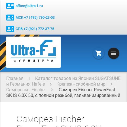
contact_mail
office@ultra-f.ru
contact_phone
МСК +7 (495) 790-23-03
contact_phone
СПБ +7 (921) 772-37-75
menu
shopping_cart
Главная
Каталог товаров из Японии SUGATSUNE
и Германия Hafele
Крепеж - скобяной мир
Саморезы - Fischer
Саморез Fischer PowerFast
SK IS 6,0X 50, с полной резьбой, гальванизированный
Саморез Fischer