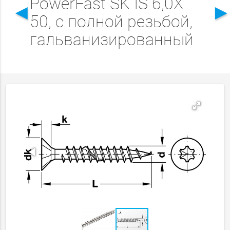
PowerFast SK IS 6,0X
◄
50, с полной резьбой,
гальванизированный