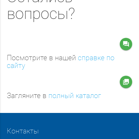
вопросы?
question_answer
Посмотрите в нашей
справке по
сайту
collections
Загляните в
полный каталог
Контакты