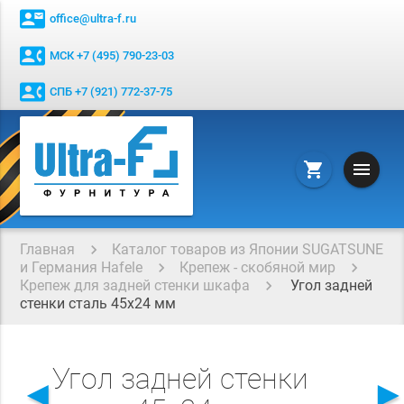
contact_mail
office@ultra-f.ru
contact_phone
МСК +7 (495) 790-23-03
contact_phone
СПБ +7 (921) 772-37-75
menu
shopping_cart
Главная
Каталог товаров из Японии SUGATSUNE
и Германия Hafele
Крепеж - скобяной мир
Крепеж для задней стенки шкафа
Угол задней
стенки сталь 45х24 мм
Угол задней стенки
◄