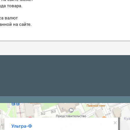
да товара.
са валют
анной на сайте.