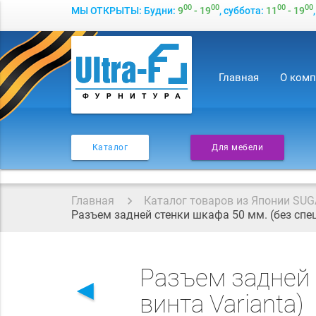
00
00
00
00
МЫ ОТКРЫТЫ: Будни:
9
- 19
, суббота:
11
- 19
Главная
О ком
Каталог
Для мебели
Главная
Каталог товаров из Японии SUG
Разъем задней стенки шкафа 50 мм. (без спец
Разъем задней 
◄
винта Varianta)