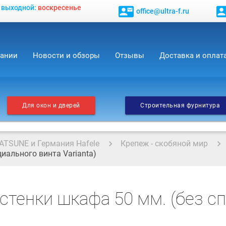
, выходной:
воскресенье
contact_mail
contact_
office@ultra-f.ru
пании
Новости и обзоры
Отзывы
Доставка и оплат
Для окон и дверей
Строительная фурнитура
ATSUNE и Германия Hafele
Крепеж - скобяной мир
иального винта Varianta)
стенки шкафа 50 мм. (без с