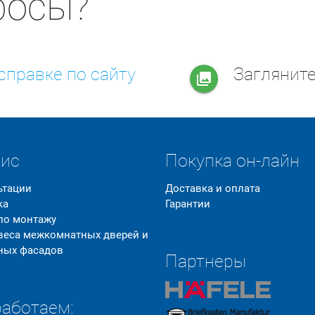
росы?
справке по сайту
Заглянит
collections
вис
Покупка он-лайн
ьтации
Доставка и оплата
ка
Гарантии
 по монтажу
 веса межкомнатных дверей и
ных фасадов
Партнеры
аботаем: