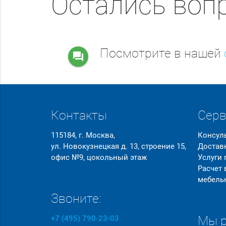
Остались воп
Посмотрите в нашей
question_answer
Контакты
Сер
115184, г. Москва,
Консул
ул. Новокузнецкая д. 13, строение 15,
Достав
офис №9, цокольный этаж
Услуги
Расчет
мебель
Звоните:
Мы р
+7 (495) 790-23-03