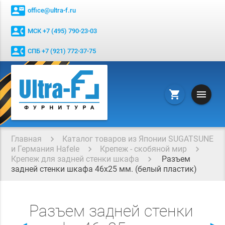
contact_mail
office@ultra-f.ru
contact_phone
МСК +7 (495) 790-23-03
contact_phone
СПБ +7 (921) 772-37-75
menu
shopping_cart
Главная
Каталог товаров из Японии SUGATSUNE
и Германия Hafele
Крепеж - скобяной мир
Крепеж для задней стенки шкафа
Разъем
задней стенки шкафа 46х25 мм. (белый пластик)
Разъем задней стенки