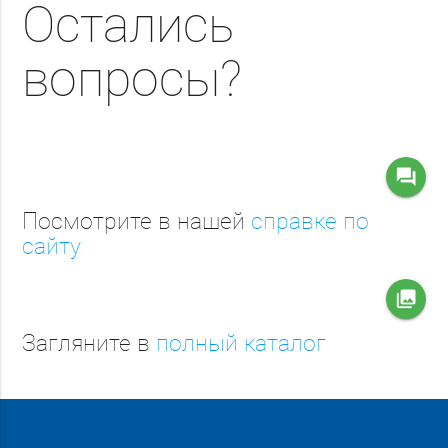
Остались
вопросы?
question_answer
Посмотрите в нашей
справке по
сайту
collections
Загляните в
полный каталог