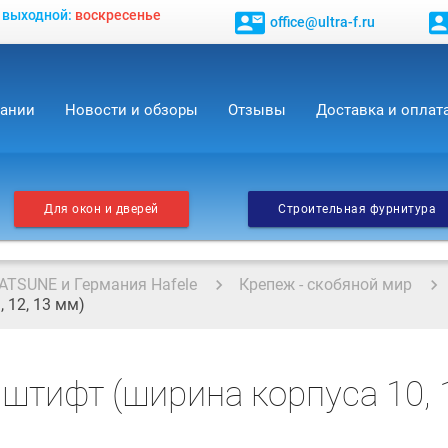
, выходной:
воскресенье
contact_mail
contact_
office@ultra-f.ru
пании
Новости и обзоры
Отзывы
Доставка и оплат
Для окон и дверей
Строительная фурнитура
ATSUNE и Германия Hafele
Крепеж - скобяной мир
 12, 13 мм)
тифт (ширина корпуса 10, 11