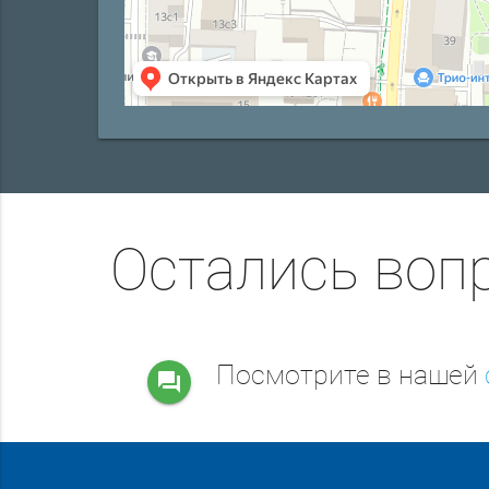
Остались воп
Посмотрите в нашей
question_answer