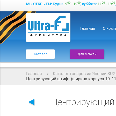
00
00
00
00
МЫ ОТКРЫТЫ: Будни:
9
- 19
, суббота:
11
- 19
Главная
О ком
Каталог
Для мебели
Главная
Каталог товаров из Японии SUG
Центрирующий штифт (ширина корпуса 10, 11,
◄
Центрирующий ш