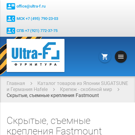
contact_mail
office@ultra-f.ru
contact_phone
МСК +7 (495) 790-23-03
contact_phone
СПБ +7 (921) 772-37-75
menu
shopping_cart
Главная
Каталог товаров из Японии SUGATSUNE
и Германия Hafele
Крепеж - скобяной мир
Скрытые, съемные крепления Fastmount
Скрытые, съемные
крепления Fastmount