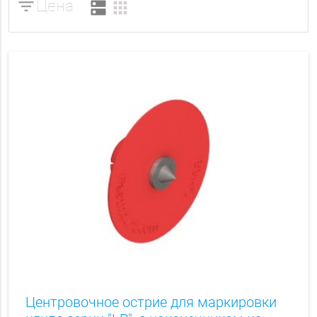
filter_list
Цена
dns
apps
Центровочное острие для маркировки