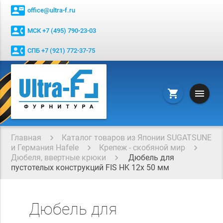
contact_mail
office@ultra-f.ru
contact_phone
МСК +7 (495) 790-23-03
contact_phone
СПБ +7 (921) 772-37-75
menu
shopping_cart
Главная
Каталог товаров из Японии SUGATSUNE
и Германия Hafele
Крепеж - скобяной мир
Дюбеля, ввертные крюки
Дюбель для
пустотелых конструкций FIS HK 12x 50 мм
Дюбель для