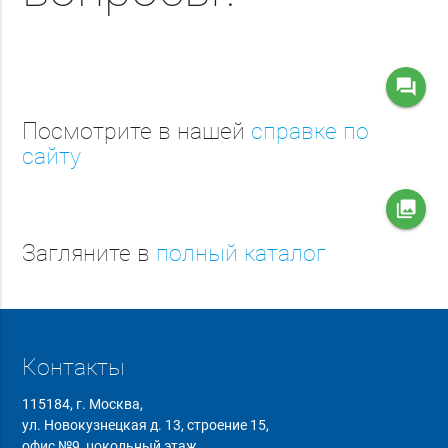
question_answer
Посмотрите в нашей
справке по
сайту
collections
Загляните в
полный каталог
Контакты
115184, г. Москва,
ул. Новокузнецкая д. 13, строение 15,
офис №9, цокольный этаж