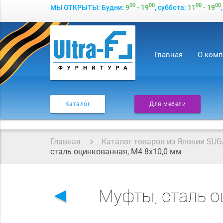
00
00
00
00
МЫ ОТКРЫТЫ: Будни:
9
- 19
, суббота:
11
- 19
Главная
О ком
Каталог
Для мебели
Главная
Каталог товаров из Японии SUG
сталь оцинкованная, M4 8x10,0 мм
◄
Муфты, сталь о