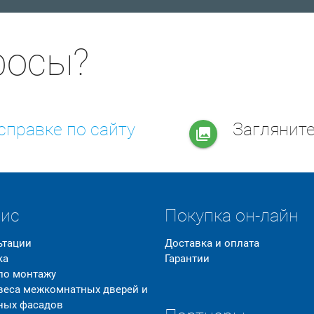
росы?
справке по сайту
Заглянит
collections
вис
Покупка он-лайн
ьтации
Доставка и оплата
ка
Гарантии
 по монтажу
 веса межкомнатных дверей и
ных фасадов