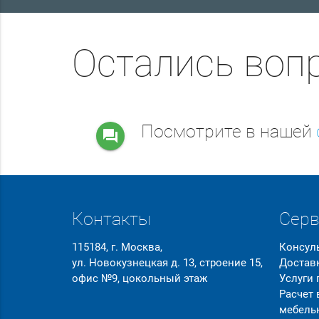
Остались воп
Посмотрите в нашей
question_answer
Контакты
Сер
115184, г. Москва,
Консул
ул. Новокузнецкая д. 13, строение 15,
Достав
офис №9, цокольный этаж
Услуги
Расчет
мебель