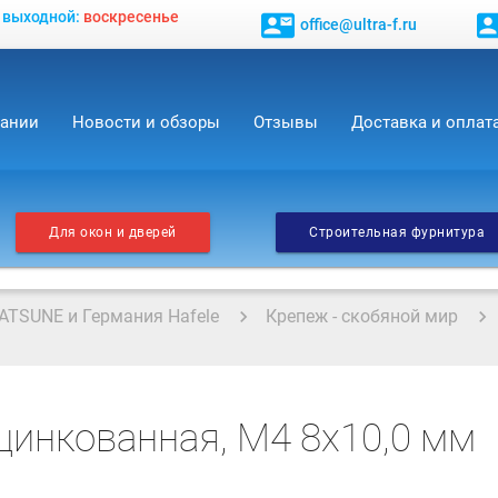
, выходной:
воскресенье
contact_mail
contact_
office@ultra-f.ru
пании
Новости и обзоры
Отзывы
Доставка и оплат
Для окон и дверей
Строительная фурнитура
ATSUNE и Германия Hafele
Крепеж - скобяной мир
цинкованная, M4 8x10,0 мм