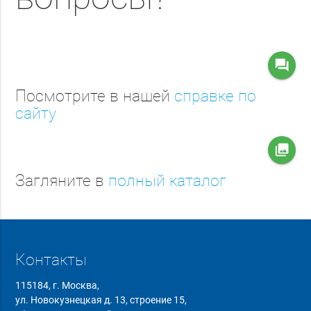
question_answer
Посмотрите в нашей
справке по
сайту
collections
Загляните в
полный каталог
Контакты
115184, г. Москва,
ул. Новокузнецкая д. 13, строение 15,