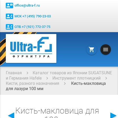
contact_mail
office@ultra-f.ru
contact_phone
МСК +7 (495) 790-23-03
contact_phone
СПБ +7 (921) 772-37-75
menu
shopping_cart
Главная
Каталог товаров из Японии SUGATSUNE
и Германия Hafele
Инструмент плотницкий
Кисти, разного назначения
Кисть-макловица
для лазури 100 мм
Кисть-макловица для
◄