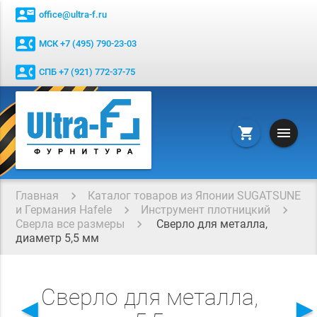
contact_mail
office@ultra-f.ru
contact_phone
МСК +7 (495) 790-23-03
contact_phone
СПБ +7 (921) 772-37-75
menu
shopping_cart
Главная
Каталог товаров из Японии SUGATSUNE
и Германия Hafele
Инструмент плотницкий
Сверла все размеры
Сверло для металла,
диаметр 5,5 мм
Сверло для металла,
◄