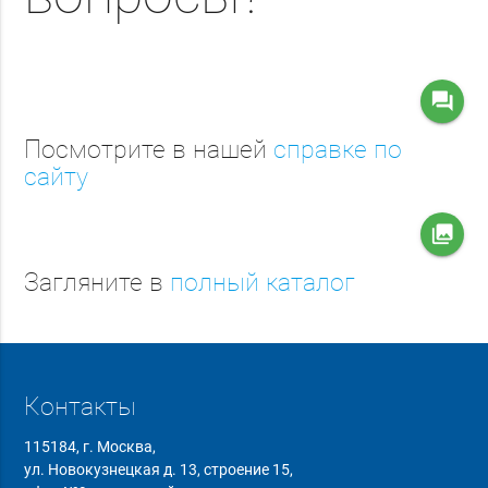
question_answer
Посмотрите в нашей
справке по
сайту
collections
Загляните в
полный каталог
Контакты
115184, г. Москва,
ул. Новокузнецкая д. 13, строение 15,