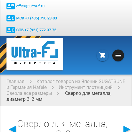
contact_mail
office@ultra-f.ru
contact_phone
МСК +7 (495) 790-23-03
contact_phone
СПБ +7 (921) 772-37-75
menu
shopping_cart
Главная
Каталог товаров из Японии SUGATSUNE
и Германия Hafele
Инструмент плотницкий
Сверла все размеры
Сверло для металла,
диаметр 3, 2 мм
Сверло для металла,
◄