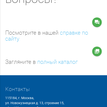
question_answer
Посмотрите в нашей
справке по
сайту
collections
Загляните в
полный каталог
Контакты
115184, г. Москва,
ул. Новокузнецкая д. 13, строение 15,