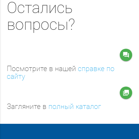
Остались
вопросы?
question_answer
Посмотрите в нашей
справке по
сайту
collections
Загляните в
полный каталог