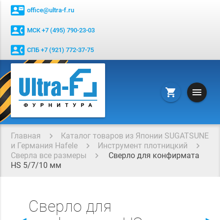
contact_mail
office@ultra-f.ru
contact_phone
МСК +7 (495) 790-23-03
contact_phone
СПБ +7 (921) 772-37-75
menu
shopping_cart
Главная
Каталог товаров из Японии SUGATSUNE
и Германия Hafele
Инструмент плотницкий
Сверла все размеры
Сверло для конфирмата
HS 5/7/10 мм
Сверло для