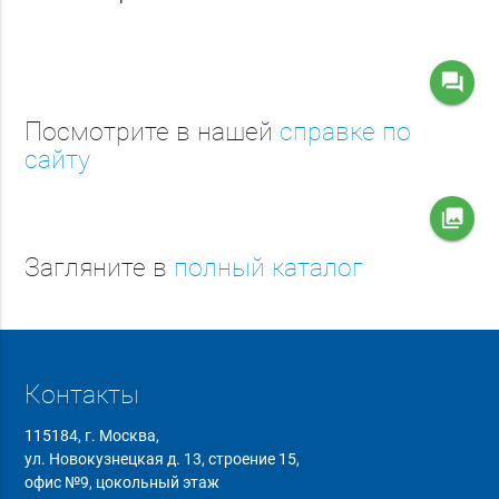
question_answer
Посмотрите в нашей
справке по
сайту
collections
Загляните в
полный каталог
Контакты
115184, г. Москва,
ул. Новокузнецкая д. 13, строение 15,
офис №9, цокольный этаж