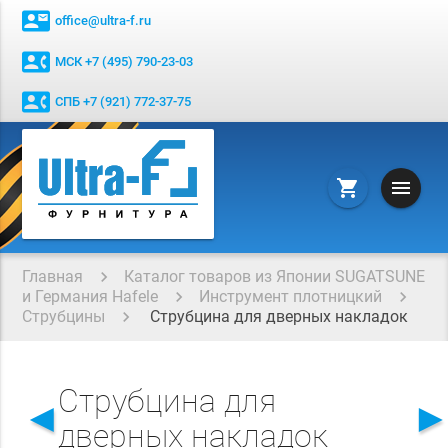
contact_mail
office@ultra-f.ru
contact_phone
МСК +7 (495) 790-23-03
contact_phone
СПБ +7 (921) 772-37-75
menu
shopping_cart
Главная
Каталог товаров из Японии SUGATSUNE
и Германия Hafele
Инструмент плотницкий
Струбцины
Струбцина для дверных накладок
Струбцина для
◄
дверных накладок