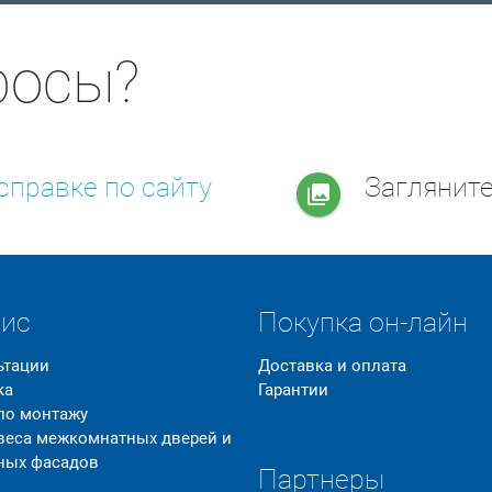
росы?
справке по сайту
Заглянит
collections
вис
Покупка он-лайн
ьтации
Доставка и оплата
ка
Гарантии
 по монтажу
 веса межкомнатных дверей и
ных фасадов
Партнеры