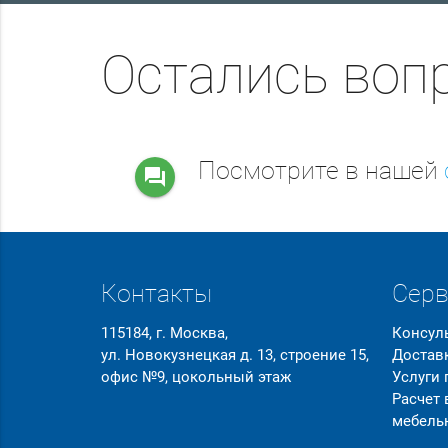
Остались воп
Посмотрите в нашей
question_answer
Контакты
Сер
115184, г. Москва,
Консул
ул. Новокузнецкая д. 13, строение 15,
Достав
офис №9, цокольный этаж
Услуги
Расчет
мебель