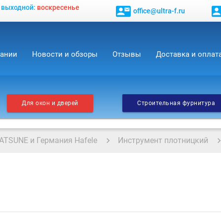
, выходной:
воскресенье
contact_mail
contact_
office@ultra-f.ru
пании
Новости и обзоры
Отзывы
Доставка и оплат
Для окон и дверей
Строительная фурнитура
ATSUNE и Германия Hafele
Инструмент плотницкий