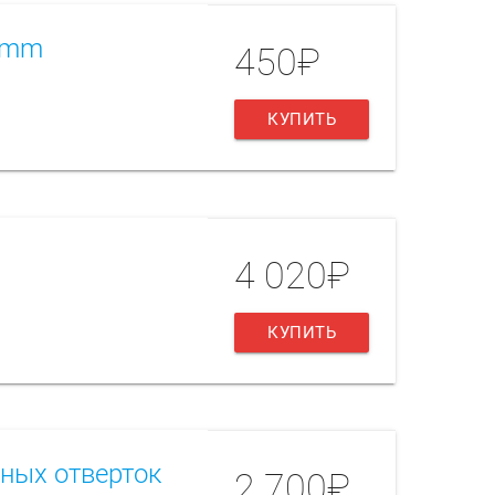
00mm
450₽
КУПИТЬ
4 020₽
КУПИТЬ
ьных отверток
2 700₽