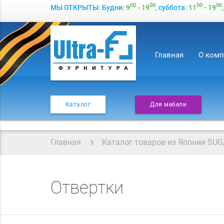
00
00
00
00
МЫ ОТКРЫТЫ: Будни:
9
- 19
, суббота:
11
- 19
Главная
О ком
Каталог
Для мебели
Главная
Каталог товаров из Японии SUG
Отвертки