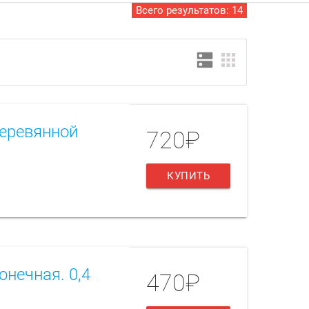
Всего результатов:
14
dns
apps
еревянной
720₽
КУПИТЬ
онечная. 0,4
470₽