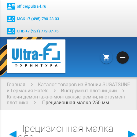
contact_mail
office@ultra-f.ru
contact_phone
МСК +7 (495) 790-23-03
contact_phone
СПБ +7 (921) 772-37-75
menu
shopping_cart
Главная
Каталог товаров из Японии SUGATSUNE
и Германия Hafele
Инструмент плотницкий
Ключи демонтажно-монтажные, ремни, инструмент
плотника
Прецизионная малка 250 мм
Прецизионная малка
◄