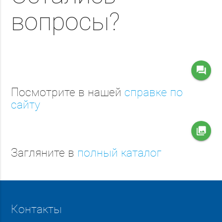
вопросы?
question_answer
Посмотрите в нашей
справке по
сайту
collections
Загляните в
полный каталог
Контакты