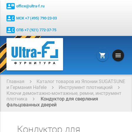
contact_mail
office@ultra-f.ru
contact_phone
МСК +7 (495) 790-23-03
contact_phone
СПБ +7 (921) 772-37-75
menu
shopping_cart
Главная
Каталог товаров из Японии SUGATSUNE
и Германия Hafele
Инструмент плотницкий
Ключи демонтажно-монтажные, ремни, инструмент
плотника
Кондуктор для сверления
фальцованных дверей
Кондуктор для