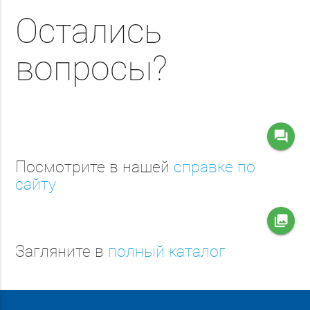
Остались
вопросы?
question_answer
Посмотрите в нашей
справке по
сайту
collections
Загляните в
полный каталог