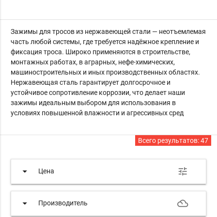
Зажимы для тросов из нержавеющей стали — неотъемлемая
часть любой системы, где требуется надёжное крепление и
фиксация троса. Широко применяются в строительстве,
монтажных работах, в аграрных, нефе-химических,
машиностроительных и иных производственных областях.
Нержавеющая сталь гарантирует долгосрочное и
устойчивое сопротивление коррозии, что делает наши
зажимы идеальным выбором для использования в
условиях повышенной влажности и агрессивных сред
Всего результатов:
47
arrow_drop_down
tune
Цена
arrow_drop_down
filter_drama
Производитель