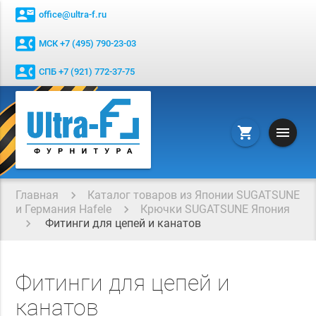
contact_mail
office@ultra-f.ru
contact_phone
МСК +7 (495) 790-23-03
contact_phone
СПБ +7 (921) 772-37-75
menu
shopping_cart
Главная
Каталог товаров из Японии SUGATSUNE
и Германия Hafele
Крючки SUGATSUNE Япония
Фитинги для цепей и канатов
Фитинги для цепей и
канатов