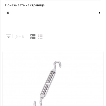
Показывать на странице
▼
filter_list
Цена
dns
apps