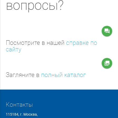
вопросы?
question_answer
Посмотрите в нашей
справке по
сайту
collections
Загляните в
полный каталог
Контакты
115184, г. Москва,